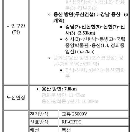
한남(중앙선)~시청(1,2)~광화
문(5)~경복궁(3)
용산 방면(두산건설) : 강남-용산 (6
개역)
사업구간
강남(2)-신논현(9)~논현(7)~신
(역)
사(3) (2.53km)
신사(3)~신한남~동빙고~국립
중앙박물관~용산(1,4, 경의중
앙선) (5.22km)
광화문/용산 방면 (포스코건설): 강
남-광화문/용산(8개역)
강남-신한남(분기)~용산/광화
문
용산 방면: 7.8km
광화문 방면: 11.47km
노선연장
용산/광화문 y분기: 16.88km
전기방식
교류 25000V
신호방식
RF-CBTC
배선
복선