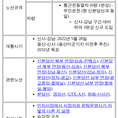
통근전동열차 (6량 1편성) -
노선규격
무인운전 (현 신분당선과 동
일)
차량
신사-강남 구간 대비
하여 3편성 신규 도입
신사-강남: 2022년 5월 28일
용산-신사: (용산미군기지 이전후 추진)
개통시기
2032년 목표
신분당선 북부 연장(삼송-킨텍스)
,
신분당
선 북부 연장(용산-삼송)
,
신분당선 북부
연장(강남-용산)
,
신분당선(강남-정자)
,
신
분당선(정자-광교)
,
신분당선 남부 연장(광
관련노선
교중앙-호매실)
,
신분당선 남부 연장(호매
실-봉담)
분당선
,
경의선
,
GTX-A선
,
위례-신사선
,
민자사업에서 사업자와 위탁운영사가 어
떻게 다른 지 설명
승강장 구조