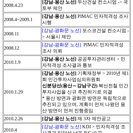
[강남-용산 노선]
두산건설 컨소시엄 -> 국
2008.4.23
토부 제안
[강남-용산 노선]
PIMAC 민자적격성 조사
2008.4~2009.1
시행
[강남-광화문 노선]
포스코건설 컨소시엄 -
2008.11
> 서울시 제안
[강남-광화문 노선]
PIMAC 민자적격성
2008.12
조사 의뢰
[강남-용산 노선]
공공투자관리센터 > 민
2010.1.9
자적격성 조사결과 통보
[강남-용산 노선]
기획재정부 > 2010년 제1
회 민간투자사업심의위원회
신분당선(용산～강남구간)
복선전철 민간
2010.1.29
투자사업을 신규 추진하기로 의결
* 용산 방면과 광화면 방면은 독립적으로
추진되고 있으며, 계획이 먼저 나왔던 용
산 방면이 먼저 진행중임
2010.2.26
[강남-용산 노선]
제 3자 제안공고
[강남-광화문 노선]
KDI > 민자적격성 조
2010.4
사결과 타당성 낮음 B/C=0.75