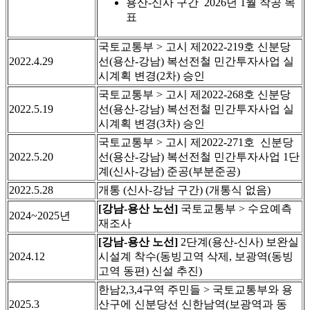
용산-신사 구간 2026년 1월 착공 목
표
국토교통부 > 고시 제2022-219호 신분당
2022.4.29
선(용산-강남) 복선전철 민간투자사업 실
시계획 변경(2차) 승인
국토교통부 > 고시 제2022-268호 신분당
2022.5.19
선(용산-강남) 복선전철 민간투자사업 실
시계획 변경(3차) 승인
국토교통부 > 고시 제2022-271호 신분당
2022.5.20
선(용산-강남) 복선전철 민간투자사업 1단
계(신사-강남) 준공(부분준공)
2022.5.28
개통 (신사-강남 구간) (개통식 없음)
[강남-용산 노선]
국토교통부 > 수요예측
2024~2025년
재조사
[강남-용산 노선]
2단계(용산-신사) 보완실
2024.12
시설계 착수(동빙고역 삭제, 보광역(동빙
고역 동편) 신설 추진)
한남2,3,4구역 주민들 > 국토교통부와 용
2025.3
산구에 신분당선 신한남역(보광역과 동