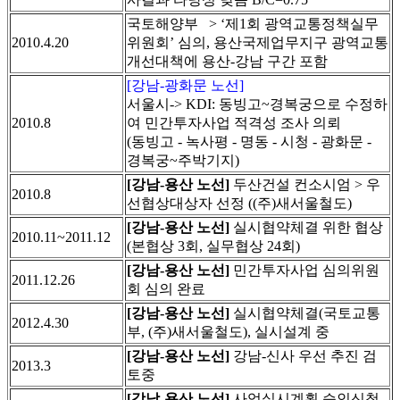
국토해양부 > ‘제1회 광역교통정책실무
2010.4.20
위원회’ 심의, 용산국제업무지구 광역교통
개선대책에 용산-강남 구간 포함
[강남-광화문 노선]
서울시-> KDI: 동빙고~경복궁으로 수정하
2010.8
여 민간투자사업 적격성 조사 의뢰
(동빙고 - 녹사평 - 명동 - 시청 - 광화문 -
경복궁~주박기지)
[강남-용산 노선]
두산건설 컨소시엄 > 우
2010.8
선협상대상자 선정 ((주)새서울철도)
[강남-용산 노선]
실시협약체결 위한 협상
2010.11~2011.12
(본협상 3회, 실무협상 24회)
[강남-용산 노선]
민간투자사업 심의위원
2011.12.26
회 심의 완료
[강남-용산 노선]
실시협약체결(국토교통
2012.4.30
부, (주)새서울철도), 실시설계 중
[강남-용산 노선]
강남-신사 우선 추진 검
2013.3
토중
[강남-용산 노선]
사업실시계획 승인신청