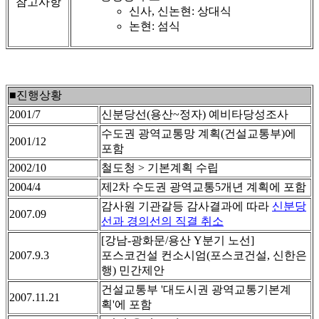
참고사항
신사, 신논현: 상대식
논현: 섬식
■진행상황
2001/7
신분당선(용산~정자) 예비타당성조사
수도권 광역교통망 계획(건설교통부)에
2001/12
포함
2002/10
철도청 > 기본계획 수립
2004/4
제2차 수도권 광역교통5개년 계획에 포함
감사원 기관갈등 감사결과에 따라
신분당
2007.09
선과 경의선의 직결 취소
[강남-광화문/용산 Y분기 노선]
2007.9.3
포스코건설 컨소시엄(포스코건설, 신한은
행) 민간제안
건설교통부 '대도시권 광역교통기본계
2007.11.21
획'에 포함