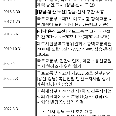
계획 승인,고시 (강남-신사 구간)
2016.8.30
[강남-용산 노선]
강남-신사 구간 착공
국토교통부 > 제3차 대도시권 광역교통 시
2017.1.25
행계획에 포함 (강남-용산, 동빙고-삼송)
[강남-용산 노선]
국토교통부 고시 > 건설
2018.3.6
기간 2016.8.30~2022.1.29 (제2018-132호)
대도시권광역교통위윈회 > 광역교통비전
2019.10.31
2030 에 포함 (신사-강남 2.5km, 삼송-용산
18.5km)
국토교통부, 민간사업자, 미군 > 용산공원
2020.5
부지 현장조사 위한 협의
국토교통부 > 고시 제2022-59호 신분당선
2022.2.3
(용산-강남) 복선전철 민간투자사업 실시
계획 변경(1차) 승인
기획재정부 > 2022년 제1차 민간투자사업
심의위원회에서 신분당선(용산-강남) 실
시협약 변경(안) 심의,의결
2022.3.3
신사-강남 구간 조기 개통