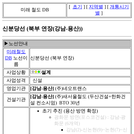
[
초기
] [
지역별
] [
개통시기
미래 철도 DB
별
]
신분당선 (북부 연장(강남-용산))
▶노선안내
미래철도
DB
노선이
신분당선 (북부 연장)
름
사업상황
설계
사업성격
신설
영업기관
[강남-용산]
(주)네오트랜스
[강남-용산]
(주)새서울철도 (두산건설+한화건
건설기관
설 컨소시엄) BTO 30년
초기 추진 (용산 방면 확정)
광화문 방면(포스코건설) : 강남-광
화문 (6개역)
강남(2)-신논현(9)~논현(7)~신