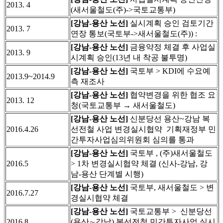
2013. 4
(새서울철도(주)->국토교통부)
[강남-용산 노선]
실시계획 승인 검토기간
2013. 7
연장 통보(국토부->새서울철도(주)) :
[강남-용산 노선]
금융약정 체결 후 사업실
2013. 9
시계획 승인(13년 내 착공 불투명)
[강남-용산 노선]
국토부 > KDI에 수요예
2013.9~2014.9
측 재조사
[강남-용산 노선]
협약변경을 위한 협조 요
2013. 12
청(국토교통부 → 새서울철도)
[강남-용산 노선]
신분당선 용산~강남 복
2016.4.26
선전철 사업 변경실시협약 기획재정부 민
간투자사업심의위원회 심의를 통과
[강남-용산 노선]
국토부 , (주)새서울철도
2016.5
> 1차 변경실시협약 체결 (신사-강남, 강
남-용산 단계별 시행)
[강남-용산 노선]
국토부, 새서울철도 > 변
2016.7.27
경실시협약 체결
[강남-용산 노선]
국토교통부 > 신분당선
2016.8
(용산∼강남) 복선전철 민간투자사업 실시