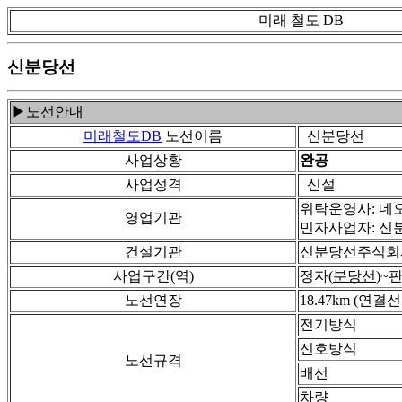
미래 철도 DB
신분당선
▶노선안내
미래철도DB
노선이름
신분당선
사업상황
완공
사업성격
신설
위탁운영사: 네
영업기관
민자사업자: 신분
건설기관
신분당선주식회사
사업구간(역)
정자(
분당선
)~
노선연장
18.47km (연결선 
전기방식
신호방식
노선규격
배선
차량