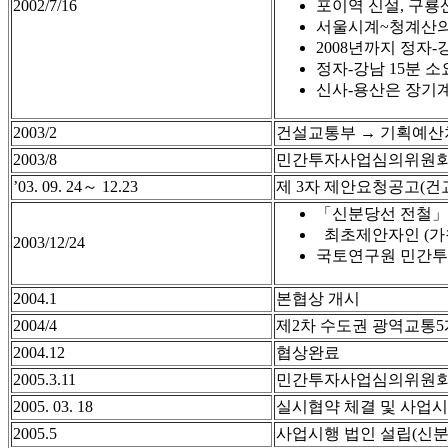
2002/7/16
포이역 신설, 구룡
서울시계~청계산의 4.
2008년까지 정자-강
정자-강남 15분 소
신사-용산은 장기계
2003/2
건설교통부 → 기획예산
2003/8
민간투자사업심의위원회
’03. 09. 24～ 12.23
제 3자 제안요청공고(건교부
「신분당선 전철」민자
최초제안자인 (가
2003/12/24
국토연구원 민간투자
2004.1
본협상 개시
2004/4
제2차 수도권 광역교통5
2004.12
협상완료
2005.3.11
민간투자사업심의위원회
2005. 03. 18
실시협약 체결 및 사업
2005.5
사업시행 법인 설립(신