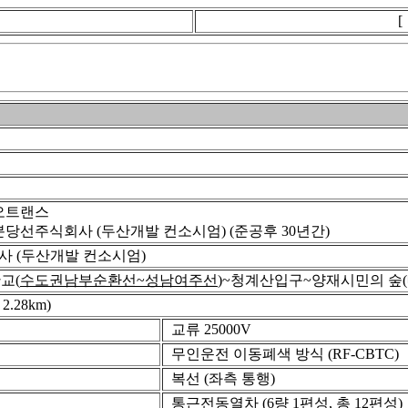
오트랜스
당선주식회사 (두산개발 컨소시엄) (준공후 30년간)
 (두산개발 컨소시엄)
판교(
수도권남부순환선~성남여주선
)~청계산입구~양재시민의 숲(
2.28km)
교류 25000V
무인운전 이동폐색 방식 (RF-CBTC)
복선 (좌측 통행)
통근전동열차 (6량 1편성, 총 12편성)