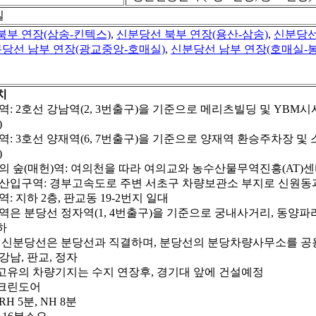
일
북부 연장(삼송-킨텍스)
,
신분당선 북부 연장(용산-삼송)
,
신분당선
당선 남부 연장(광교중앙-호매실)
,
신분당선 남부 연장(호매실-봉
치
역: 2호선 강남역(2, 3번출구)을 기준으로 메리츠빌딩 및 YBM시
)
역: 3호선 양재역(6, 7번출구)을 기준으로 양재역 환승주차장 및 
)
의 숲(매헌)역: 여의천을 따라 여의교와 농수산물무역진흥(AT)센터
산입구역: 경부고속도로 주변 서초구 차량보관소 부지로 신원동과 원지동
: 지하 2층, 판교동 19-2번지 일대
역은 분당선 정자역(1, 4번출구)을 기준으로 궁내사거리, 동양파라
하
 신분당선은 분당선과 직결하며, 분당선의 분당차량사무소를 공
강남, 판교, 정자
고유의 차량기지는 수지 연장후, 경기대 앞에 건설예정
크린도어
H 5분, NH 8분