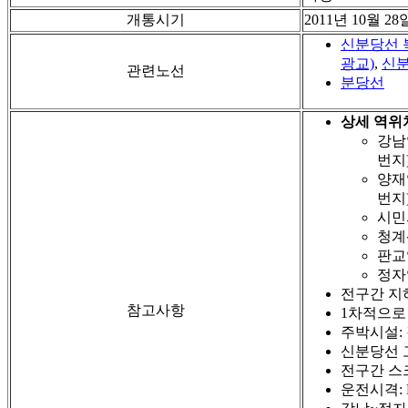
개통시기
2011년 10월 28
신분당선 
광교)
,
신분
관련노선
분당선
상세 역위
강남
번지
양재
번지
시민
청계
판교역
정자
전구간 지
참고사항
1차적으로
주박시설: 
신분당선 
전구간 스
운전시격: R