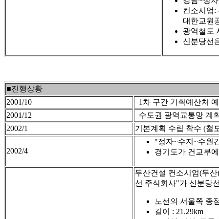
강남~정자
컨소시엄: 
대한교원공제
광역철도 
신분당선은
■진행상황
2001/10
1차 구간 기획예산처 예비
2001/12
수도권 광역교통망 계획
2002/1
기본계획 수립 착수 (철
"정자~수지~수원간
2002/4
경기도가 건교부에
두산건설 컨소시엄(두산(주간
선 주식회사"가 신분당
노선의 서울쪽 종
길이 : 21.29km