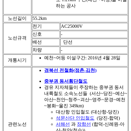
하는 공사
노선길이
55.2km
전기
AC25000V
신호
-
노선규격
배선
단선
차량
-
예천~어등 이설구간: 2016년 4월 28일
개통시기
경북선 전철화(점촌-김천)
중부권 동서횡단철도
경유 지자체들이 주장하는 중부권 동서
내륙철도 소속노선들 (서산~당진~예산~
아산~천안~청주~괴산~영주~문경~예천
~봉화~울진 349km)
대산항 인입철도 (대산항-당진)
석문산단 인입철도
(당진-합덕)
관련노선
서해선
과
장항선
(합덕-신례원-아
산-천안(청수))