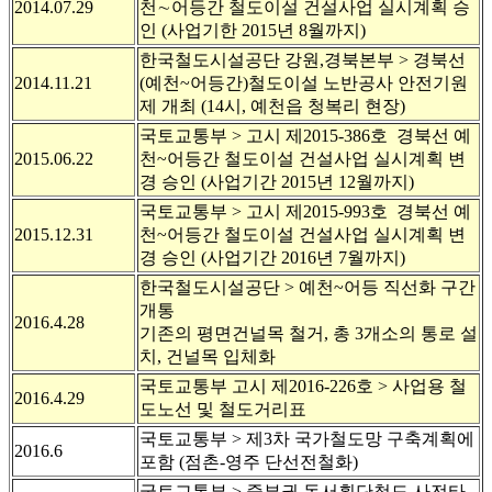
2014.07.29
천∼어등간 철도이설 건설사업 실시계획 승
인 (사업기한 2015년 8월까지)
한국철도시설공단 강원,경북본부 > 경북선
2014.11.21
(예천~어등간)철도이설 노반공사 안전기원
제 개최 (14시, 예천읍 청복리 현장)
국토교통부 > 고시 제2015-386호 경북선 예
2015.06.22
천~어등간 철도이설 건설사업 실시계획 변
경 승인 (사업기간 2015년 12월까지)
국토교통부 > 고시 제2015-993호 경북선 예
2015.12.31
천~어등간 철도이설 건설사업 실시계획 변
경 승인 (사업기간 2016년 7월까지)
한국철도시설공단 > 예천~어등 직선화 구간
개통
2016.4.28
기존의 평면건널목 철거, 총 3개소의 통로 설
치, 건널목 입체화
국토교통부 고시 제2016-226호 > 사업용 철
2016.4.29
도노선 및 철도거리표
국토교통부 > 제3차 국가철도망 구축계획에
2016.6
포함 (점촌-영주 단선전철화)
국토교통부 > 중부권 동서횡단철도 사전타