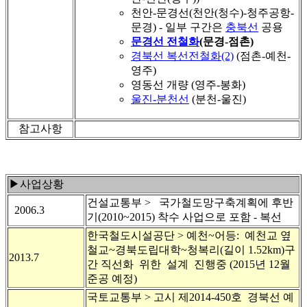
천안-문경선(천안(청수)-청주공항-
문경) - 일부 구간은
충북선
공용
문경선 전철화
(문경-점촌)
경북선 복선전철화(2)
(점촌-예천-
영주)
영동선 개량 (영주-봉화)
울진-분천선
(분천-울진)
참고사항
▶사업상황
건설교통부 > 국가철도망구축계획에 후반
2006.3
기(2010~2015) 착수 사업으로 포함 - 복선
한국철도시설공단 > 예천~어등: 예천교 옆
철교~경북도립대학~청복리(길이 1.52km)구
2013.7
간 직선화 위한 설계 진행중 (2015년 12월
준공 예정)
국토교통부 > 고시 제2014-450호 경북선 예