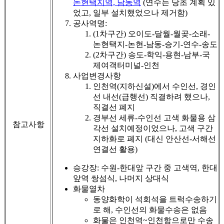
논현택지역, 남동역
(연수는 당초 계획 있
었고, 일부 설치했었으나 제거함)
공사역명:
(1차구간) 오이도-달월-월곶-소래-
논현택지-논현-남동-승기-연수-송도
(2차구간) 송도-학익-용현-남부-국
제여객터미널-인천
사업변경사항
인천역(지하신설)에서 수인선, 경인
선 내선(급행선) 직결하려 했으나,
직결선 폐지
경부선 세류-수인선 고색 화물용 삼
참고사항
각선 설치예정이었으나, 고색 구간
지하화로 폐지 (대신 안산선-서해선
연결선 활용)
승강장: 수원-한대앞 구간 중 고색역, 한대
앞역 쌍섬식, 나머지 상대식
화물열차
동양화학이 석회석을 트럭수송하기
로 해, 수인선의 화물수송은 없음
화물은 인천역~인천항으로만 수송