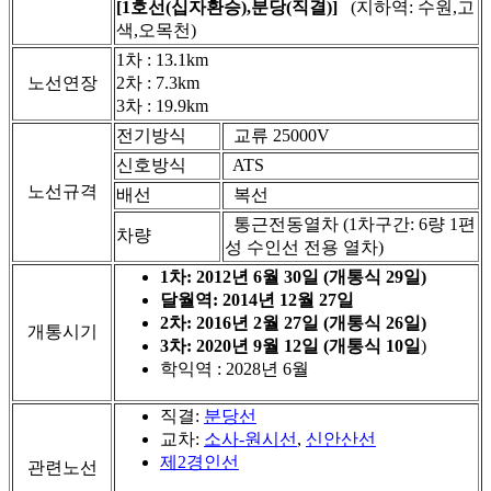
[1호선(십자환승),분당(직결)]
(지하역: 수원,고
색,오목천)
1차 : 13.1km
노선연장
2차 : 7.3km
3차 : 19.9km
전기방식
교류 25000V
신호방식
ATS
노선규격
배선
복선
통근전동열차 (1차구간: 6량 1편
차량
성 수인선 전용 열차)
1차: 2012년 6월 30일 (개통식 29일)
달월역: 2014년 12월 27일
2차: 2016년 2월 27일 (개통식 26일)
개통시기
3차: 2020년 9월 12일 (개통식 10일
)
학익역 : 2028년 6월
직결:
분당선
교차:
소사-원시선
,
신안산선
제2경인선
관련노선