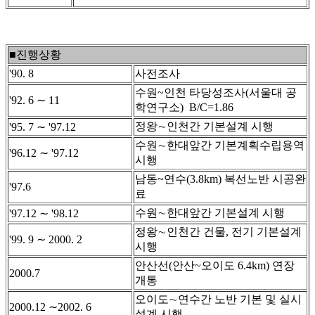
■진행상황
'90. 8
사전조사
수원~인천 타당성조사(서울대 공
'92. 6 ∼ 11
학연구소) B/C=1.86
정왕∼인천간 기본설계 시행
'95. 7 ∼ '97.12
수원∼한대앞간 기본계획수립용역
'96.12 ∼ '97.12
시행
남동~연수(3.8km) 복선노반 시공완
'97.6
료
수원∼한대앞간 기본설계 시행
'97.12 ∼ '98.12
정왕∼인천간 건물, 전기 기본설계
'99. 9 ∼ 2000. 2
시행
안산선(안산~오이도 6.4km) 연장
2000.7
개통
오이도∼연수간 노반 기본 및 실시
2000.12 ∼2002. 6
설계 시행