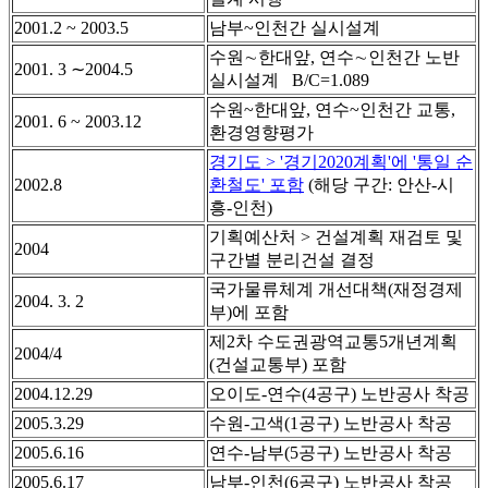
2001.2 ~ 2003.5
남부~인천간 실시설계
수원∼한대앞, 연수∼인천간 노반
2001. 3 ∼2004.5
실시설계 B/C=1.089
수원~한대앞, 연수~인천간 교통,
2001. 6 ~ 2003.12
환경영향평가
경기도 > '경기2020계획'에 '통일 순
2002.8
환철도' 포함
(해당 구간: 안산-시
흥-인천)
기획예산처 > 건설계획 재검토 및
2004
구간별 분리건설 결정
국가물류체계 개선대책(재정경제
2004. 3. 2
부)에 포함
제2차 수도권광역교통5개년계획
2004/4
(건설교통부) 포함
2004.12.29
오이도-연수(4공구) 노반공사 착공
2005.3.29
수원-고색(1공구) 노반공사 착공
2005.6.16
연수-남부(5공구) 노반공사 착공
2005.6.17
남부-인천(6공구) 노반공사 착공