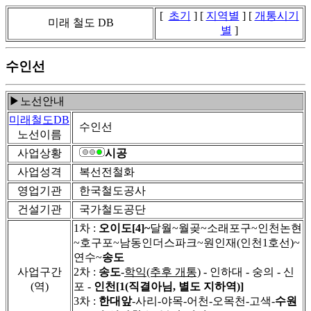
[
초기
] [
지역별
] [
개통시기
미래 철도 DB
별
]
수인선
▶노선안내
미래철도DB
수인선
노선이름
사업상황
시공
사업성격
복선전철화
영업기관
한국철도공사
건설기관
국가철도공단
1차 :
오이도[4]~
달월~월곶~소래포구~인천논현
~호구포~남동인더스파크~원인재(인천1호선)~
연수~
송도
사업구간
2차 :
송도
-
학익
(추후 개통)
- 인하대 - 숭의 - 신
(역)
포 -
인천[1(직결아님, 별도 지하역)]
3차 :
한대앞
-사리-야목-어천-오목천-고색-
수원