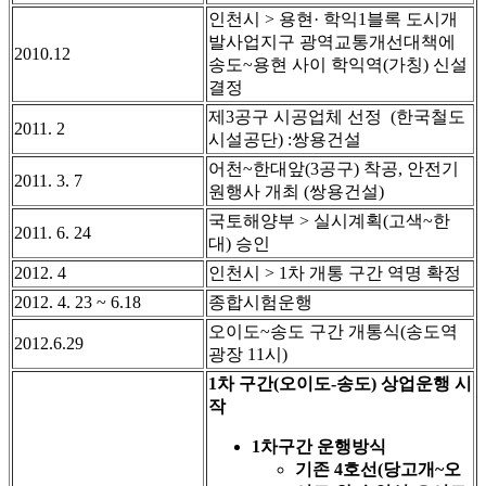
인천시 > 용현· 학익1블록 도시개
발사업지구 광역교통개선대책에
2010.12
송도~용현 사이 학익역(가칭) 신설
결정
제3공구 시공업체 선정 (한국철도
2011. 2
시설공단) :
쌍용건설
어천~한대앞(3공구) 착공, 안전기
2011. 3. 7
원행사 개최 (쌍용건설)
국토해양부 > 실시계획(고색~한
2011. 6. 24
대) 승인
2012. 4
인천시 > 1차 개통 구간 역명 확정
2012. 4. 23 ~ 6.18
종합시험운행
오이도~송도 구간 개통식(송도역
2012.6.29
광장 11시)
1차 구간(오이도-송도) 상업운행 시
작
1차구간 운행방식
기존 4호선(당고개~오