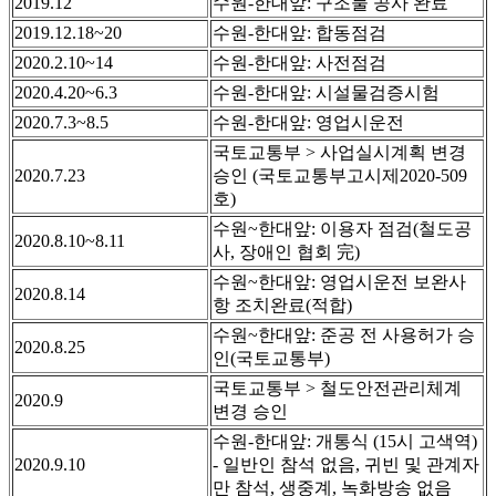
2019.12
수원-한대앞: 구조물 공사 완료
2019.12.18~20
수원-한대앞: 합동점검
2020.2.10~14
수원-한대앞: 사전점검
2020.4.20~6.3
수원-한대앞: 시설물검증시험
2020.7.3~8.5
수원-한대앞: 영업시운전
국토교통부 > 사업실시계획 변경
2020.7.23
승인 (국토교통부고시제2020-509
호)
수원~한대앞: 이용자 점검(철도공
2020.8.10~8.11
사, 장애인 협회 完)
수원~한대앞: 영업시운전 보완사
2020.8.14
항 조치완료(적합)
수원~한대앞: 준공 전 사용허가 승
2020.8.25
인(국토교통부)
국토교통부 > 철도안전관리체계
2020.9
변경 승인
수원-한대앞: 개통식 (15시 고색역)
2020.9.10
- 일반인 참석 없음, 귀빈 및 관계자
만 참석, 생중계, 녹화방송 없음