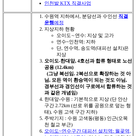
인천발 KTX 직결사업
수원역 지하에서, 분당선과 수인선
직결
운행
예정
지상지하 현황
오이도∼연수: 지상 및 고가
연수~인천역: 지하
단, 연수역, 송도역(대피선 설치)은
지상
오이도-한대앞, 4호선과 합류 형태로 노선
공용 (12.4km)
(그냥 복선임. 2복선으로 확장하는 것 아
님, 모든 역이 환승역이 되는 것도 아님,
경부선과 경인선이 구로에서 합류하는 것
과 같은 개념임)
한대앞-수원 : 기본적으로 지상 (단 안산
구간 2.72km (선로 위를 공원으로 덮는 형
태), 수원 고색 구간 지하)
주박기지 : 수원 고색동(평동) 인근(오목
천 철교 부근)
오이도~연수구간 대피선 설치역: 월곶역,