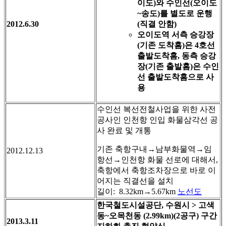
이도)와 수인선(오이도
~송도)를 별도로 운행
2012.6.30
(직결 안함)
오이도역 서측 승강장
(기존 도착홈)은 4호선
출발도착홈, 동측 승강
장(기존 출발홈)은 수인
선 출발도착홈으로 사
용
수인선 복선전철사업을 위한 사전
공사인 인천항 인입 화물삼각선 공
사 완료 및 개통
기존 축항구내→남부화물역→임
2012.12.13
항선→인천항 화물 선로에 대해서,
축항에서 축항조차장으로 바로 이
어지는 직결선을 설치
길이: 8.32km→5.67km
노선도
한국철도시설공단, 수원시 > 고색
동~오목천동 (2.99km)(2공구) 구간
2013.3.11