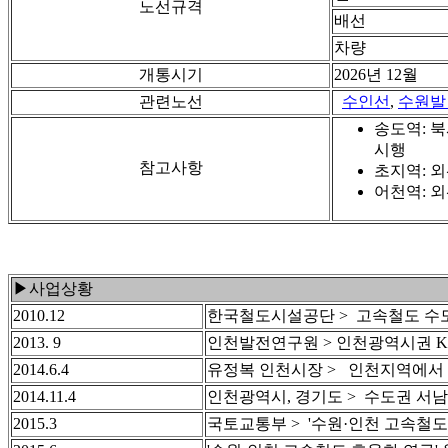
노선규격
배선
차량
개통시기
2026년 12월
관련노선
수인선
,
수원발
송도역: 북
시행
참고사항
초지역: 외
어천역: 외
▶사업상황
2010.12
한국철도시설공단 > 고속철도 수도권
2013. 9
인천발전연구원 > 인천광역시권 K
2014.6.4
유정복 인천시장 > 인천지역에서 
2014.11.4
인천광역시, 경기도 > 수도권 서남
2015.3
국토교통부 > '수원·인천 고속철도