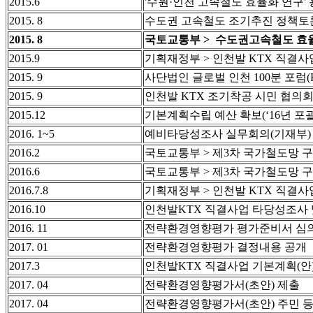
2015.6
'수원·인천 고속철도 효율화 연구' 용역
2015. 8
수도권 고속철도 조기추진 정책토론
2015. 8
국토교통부 > 수도권고속철도 효율화
2015.9
기획재정부 > 인천발 KTX 직결
2015. 9
사단법인 글로벌 인천 100분 포럼(
2015. 9
인천발 KTX 조기착공 시민 협의회
2015.12
기본계획수립 예산 확보(‘16년 포괄
2016. 1~5
예비타당성조사 실무회의(기재부)
2016.2
국토교통부 > 제3차 국가철도망 
2016.6
국토교통부 > 제3차 국가철도망 
2016.7.8
기획재정부 > 인천발 KTX 직결
2016.10
인천발KTX 직결사업 타당성조사 
2016. 11
전략환경영향평가 평가준비서 심
2017. 01
전략환경영향평가 결정내용 공개
2017.3
인천발KTX 직결사업 기본계획(안
2017. 04
전략환경영향평가서(초안) 제출
2017. 04
전략환경영향평가서(초안) 주민 