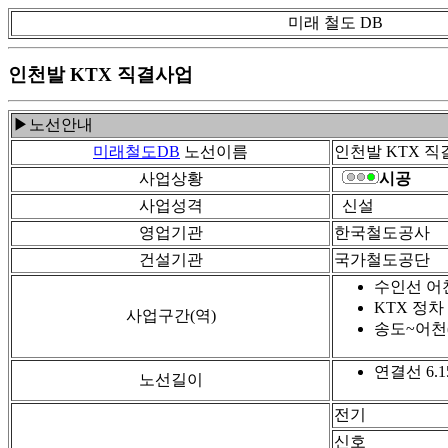
미래 철도 DB
인천발 KTX 직결사업
▶노선안내
미래철도DB
노선이름
인천발 KTX 
사업상황
시공
사업성격
신설
영업기관
한국철도공사
건설기관
국가철도공단
수인선 어
KTX 정차
사업구간(역)
송도~어천(
연결선 6.1
노선길이
전기
신호