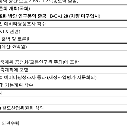
 중간 보고 > B/C=1.23 (송도역 출발)
회 개최(국회)
 방안 연구용역 준공 B/C=1.28 (차량 미구입시)
사업 예비타당성조사 착수
KTX 관련)
 출범 및 토론회
예산 35억원)
구축계획 공청회(교통연구원 주최)에 포함
구축계획에 포함
사업 예비타당성조사 통과 (재정사업평가 자문회의)
및 기본계획 착수
의
) 철도산업위원회 심의
등 의견수렴