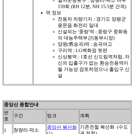
열차운행횟수 : 청량리-덕소 하루
159회 (RH 12분, NH 15.5분 간격)
역 정보
전동차 차량기지 : 경기도 양평군
용문읍 화전리 일대
신설되는 '중랑'역 : 중랑구 중화동
의 대농주택부근(동부시장)
양원(舊송곡)역 : 송곡여고
구리역 : LG백화점 뒷편
신상봉역 : 1호선 신도림역처럼, 자
신의 입출구가 없는 환승전용역이
될 가능성 검토하였으나 출입구 신
설
중앙선 종합안내
번
구간
링크
계획
호
기존전철 복선화 (수도
중앙선 복선화
청량리-덕소
1
(1)
권 전철)