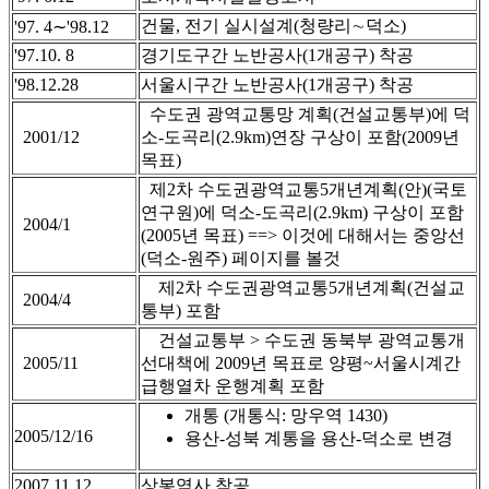
건물, 전기 실시설계(청량리∼덕소)
'97. 4∼'98.12
'97.10. 8
경기도구간 노반공사(1개공구) 착공
'98.12.28
서울시구간 노반공사(1개공구) 착공
수도권 광역교통망 계획(건설교통부)에 덕
2001/12
소-도곡리(2.9km)연장 구상이 포함(2009년
목표)
제2차 수도권광역교통5개년계획(안)(국토
연구원)에 덕소-도곡리(2.9km) 구상이 포함
2004/1
(2005년 목표) ==> 이것에 대해서는 중앙선
(덕소-원주) 페이지를 볼것
제2차 수도권광역교통5개년계획(건설교
2004/4
통부) 포함
건설교통부 > 수도권 동북부 광역교통개
2005/11
선대책에 2009년 목표로 양평~서울시계간
급행열차 운행계획 포함
개통 (개통식: 망우역 1430)
2005/12/16
용산-성북 계통을 용산-덕소로 변경
2007.11.12
상봉역사 착공