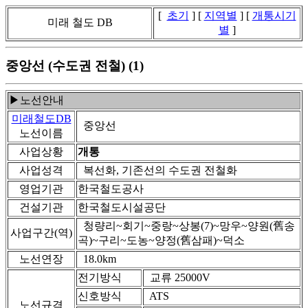
[
초기
] [
지역별
] [
개통시기
미래 철도 DB
별
]
중앙선 (수도권 전철) (1)
▶노선안내
미래철도DB
중앙선
노선이름
사업상황
개통
사업성격
복선화, 기존선의 수도권 전철화
영업기관
한국철도공사
건설기관
한국철도시설공단
청량리~회기~중랑~상봉(7)~망우~양원(舊송
사업구간(역)
곡)~구리~도농~양정(舊삼패)~덕소
노선연장
18.0km
전기방식
교류 25000V
신호방식
ATS
노선규격