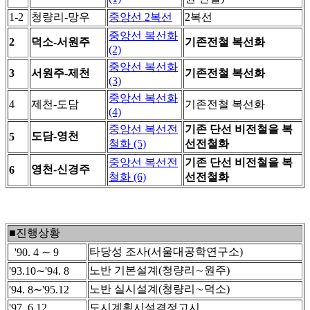
1-2
청량리-망우
중앙선 2복선
2복선
중앙선 복선화
2
덕소-서원주
기존전철 복선화
(2)
중앙선 복선화
3
서원주-제천
기존전철 복선화
(3)
중앙선 복선화
4
제천-도담
기존전철 복선화
(4)
중앙선 복선전
기존 단선 비전철을 복
도담-영천
5
철화 (5)
선전철화
중앙선 복선전
기존 단선 비전철을 복
영천-신경주
6
철화 (6)
선전철화
■진행상황
타당성 조사(서울대공학연구소)
'90. 4 ∼ 9
노반 기본설계(청량리∼원주)
'93.10∼'94. 8
노반 실시설계(청량리∼덕소)
'94. 8∼'95.12
'97. 6.12
도시계획시설결정고시