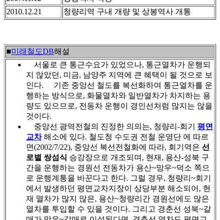
2010.12.21
청량리역 구내 개량 및 상봉역사 개통
■
미래철도DB
해설
서울로 큰 통근수요가 있었으나, 통근열차가 운행되
지 않았던, 미금, 남양주 지역에 큰 혜택이 될 것으로 보
인다. 기존 중앙선 철도를 복선화하여 통근열차를 운
행하는 방식으로, 화물열차와 일반열차가 차지하는 용
량도 있으므로, 전동차 운행이 경인선처럼 많지는 않을
것이다.
중앙선 광역전철의 진정한 의의는, 청량리-회기
평면
교차
해소에 있다. 철도청 수도권 전철 운영단 에 따르
면(2002/7/22), 중앙선 복선전철화에 따라, 회기역은
선
로별 쌍섬식
승강장으로 개조되며, 현재, 용산-성북 구
간을 운행하는 경원선 전동차가 용산~망우~덕소 쪽으
로 운행계통을 바꾼다고 한다. 그럴 경우, 청량리~회기
에서 발생하던 평면교차지장이 상당부분 해소되어, 현
재 열차가 많지 않은, 용산~청량리간 경원선에도 많은
열차를 투입할 수 있을 것이다. 그리고 경춘선 성북~갈
매가 망우~갈매로 이설된다면, 경춘선 열차도 평면교