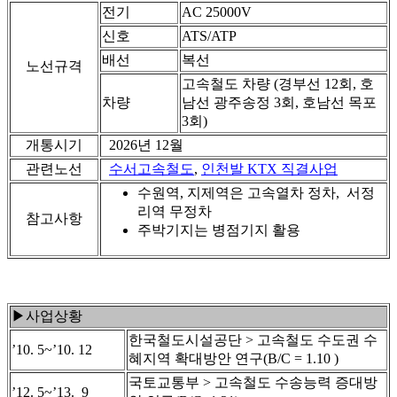
전기
AC 25000V
신호
ATS/ATP
배선
복선
노선규격
고속철도 차량 (경부선 12회, 호
차량
남선 광주송정 3회, 호남선 목포
3회)
개통시기
2026년 12월
관련노선
수서고속철도
,
인천발 KTX 직결사업
수원역, 지제역은 고속열차 정차, 서정
리역 무정차
참고사항
주박기지는 병점기지 활용
▶사업상황
한국철도시설공단 > 고속철도 수도권 수
’10. 5~’10. 12
혜지역 확대방안 연구(B/C = 1.10 )
국토교통부 > 고속철도 수송능력 증대방
’12. 5~’13. 9