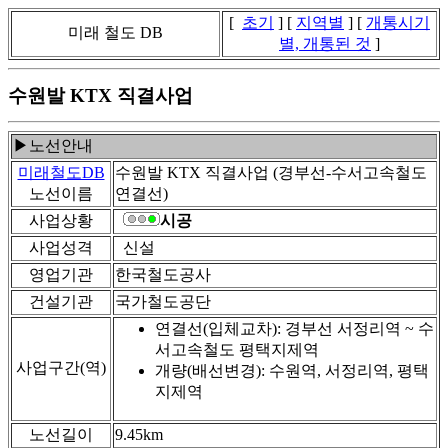
[
초기
] [
지역별
] [
개통시기
미래 철도 DB
별, 개통된 것
]
수원발 KTX 직결사업
▶노선안내
미래철도DB
수원발 KTX 직결사업 (경부선-수서고속철도
노선이름
연결선)
사업상황
시공
사업성격
신설
영업기관
한국철도공사
건설기관
국가철도공단
연결선(입체교차): 경부선 서정리역 ~ 수
서고속철도 평택지제역
사업구간(역)
개량(배선변경): 수원역, 서정리역, 평택
지제역
노선길이
9.45km