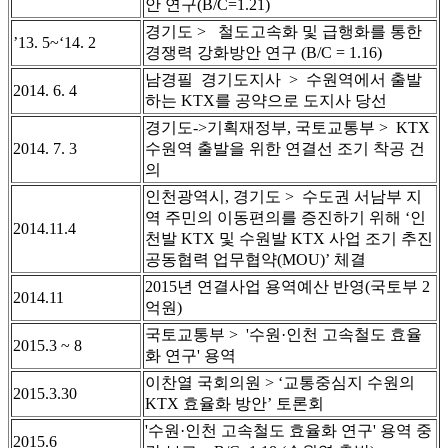
안 연구(B/C=1.21)
경기도 > 철도고속화 및 급행화를 통한
’13. 5~‘14. 2
경쟁력 강화방안 연구 (B/C = 1.16)
남경필 경기도지사 > 수원역에서 출발
2014. 6. 4
하는 KTX를 공약으로 도지사 당선
경기도->기획재정부, 국토교통부 > KTX
2014. 7. 3
수원역 출발을 위한 연결선 조기 착공 건
의
인천광역시, 경기도 > 수도권 서남부 지
역 주민의 이동편의를 증진하기 위해 ‘인
2014.11.4
천발 KTX 및 수원발 KTX 사업 조기 추진
공동협력 업무협약(MOU)’ 체결
2015년 연결사업 용역예산 반영(국토부 2
2014.11
억원)
국토교통부 > '수원·인천 고속철도 효율
2015.3 ~ 8
화 연구' 용역
이찬열 국회의원 > ‘교통중심지 수원의
2015.3.30
KTX 효율화 방안’ 토론회
'수원·인천 고속철도 효율화 연구' 용역 중
2015.6