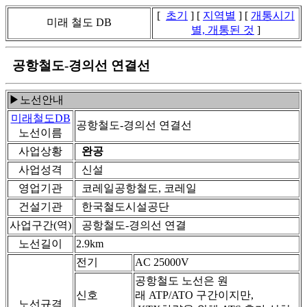
[
초기
] [
지역별
] [
개통시기
미래 철도 DB
별, 개통된 것
]
공항철도-경의선 연결선
▶노선안내
미래철도DB
공항철도-경의선 연결선
노선이름
사업상황
완공
사업성격
신설
영업기관
코레일공항철도, 코레일
건설기관
한국철도시설공단
사업구간(역)
공항철도-경의선 연결
노선길이
2.9km
전기
AC 25000V
공항철도 노선은 원
신호
래 ATP/ATO 구간이지만,
노선규격