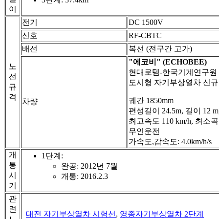
이
전기
DC 1500V
신호
RF-CBTC
배선
복선 (전구간 고가)
"에코비" (ECHOBEE)
노
현대로템-한국기계연구원
선
도시형 자기부상열차 신규모델 
규
격
궤간 1850mm
차량
편성길이 24.5m, 길이 12 m, 
최고속도 110 km/h, 최소
무인운전
가속도,감속도: 4.0km/h/s
개
1단계:
통
완공: 2012년 7월
시
개통: 2016.2.3
기
관
련
대전 자기부상열차 시험선
,
영종자기부상열차 2단계