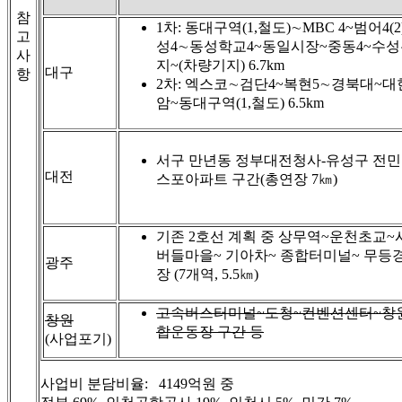
참
1차: 동대구역(1,철도)∼MBC 4~범어4(
고
성4∼동성학교4~동일시장~중동4~수
사
지~(차량기지) 6.7km
대구
항
2차: 엑스코∼검단4~복현5∼경북대~대
암~동대구역(1,철도) 6.5km
서구 만년동 정부대전청사-유성구 전민
대전
스포아파트 구간(총연장 7㎞)
기존 2호선 계획 중 상무역~운천초교~
버들마을~ 기아차~ 종합터미널~ 무등
광주
장 (7개역, 5.5㎞)
고속버스터미널~도청~컨벤션센터~창
창원
합운동장 구간 등
(사업포기)
사업비 분담비율: 4149억원 중