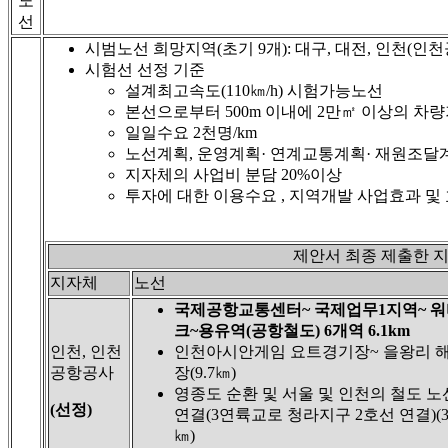
노
선
시범노선 희망지역(초기 9개): 대구, 대전, 인천(인천공항
시험선 선정 기준
설계최고속도(110㎞/h) 시험가능노선
본선으로부터 500m 이내에 2만㎡ 이상의 차
일일수요 2천명/km
노선계획, 운영계획· 연계교통계획· 재원조달
지자체의 사업비 분담 20%이상
투자에 대한 이용수요 , 지역개발 사업효과 및
제안서 최종 제출한 
지자체
노선
국제공항교통센터~ 국제업무1지역~ 
크~용유역(공항철도) 6개역 6.1km
인천, 인천
인천아시안게임 요트경기장~ 을왕리 
공항공사
장(9.7㎞)
영종도 순환 및 서울 및 인천의 철도 
(선정)
연결(3연륙교로 청라지구 2호선 연결)(37
㎞)