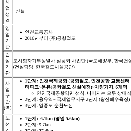
사
업
신설
성
격
영
인천교통공사
업
2016년부터 (주)공항철도
기
관
건
설
도시형자기부상열차 실용화 사업단 (국토해양부, 한국건
기
(건설담당: 한국철도시설공단)
관
1단계: 인천국제공항 (
공항철도
, 인천공항 교통센터 
사
터파크~용유(
공항철도
신설예정)~차량기지, 6개역
업
인천국제공항역만 섬식, 나머지는 모두 상대
구
2단계: 용유역∼국제업무지구 2단지 (왕산해수욕장)
간
3단계: 영종도 순환노선
(역)
노
1단계: 6.1km (영업 5.6km)
선
2단계: 9.7km
길
3단계: 37.4km