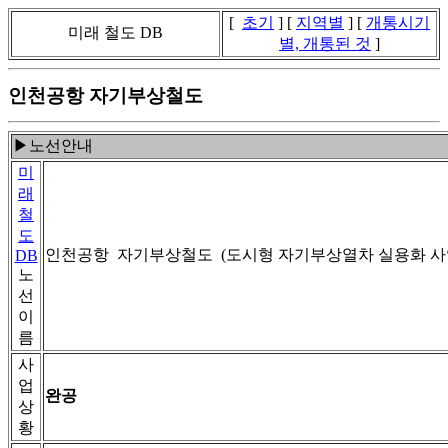
[
초기
] [
지역별
] [
개통시기
미래 철도 DB
별, 개통된 것
]
인천공항 자기부상철도
▶노선안내
미
래
철
도
인천공항 자기부상철도 (도시형 자기부상열차 실용화 사
DB
노
선
이
름
사
업
완공
상
황