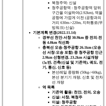
북청주역: 신설
청주공항역 : 청주공항역 앞뒤
구간을 이설하여(2.92km), 역을
공항에 가깝게 이전 (공항과의
거리 630m->220m, 지하통로(무
빙워크) 신설)
기본계획 변경(2022.11.14)
경부선 천안-서창 30.9km 중 전의-전
동 4.0km 직선화
충북선 오송-청주공항 26.1km (오송
선 서창-오송 포함) 중 청주공항 인근
2.9km 선형변경, 23.2km 시설개량
(노반, 건축(신설 및 기존역), 궤도, 전
기, 통신, 신호 등)
본선레일 중량화 (50kg->60kg),
본선 분기기 개량, 신호 및 전차
선 개량
역 목록
기존역 활용: 천안, 전의, 오송
신설: 서창, 북청주
이설: 청주공항