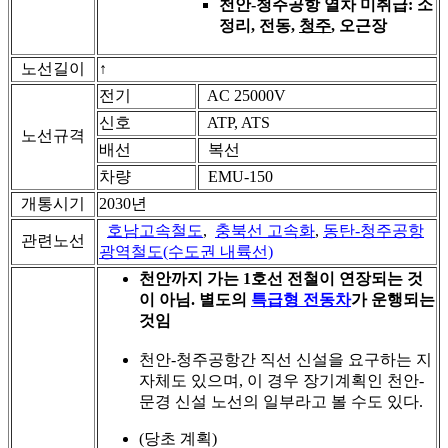
천안-청주공항 열차 미취급: 소
정리, 전동,
청주
, 오근장
노선길이
↑
전기
AC 25000V
신호
ATP, ATS
노선규격
배선
복선
차량
EMU-150
개통시기
2030년
호남고속철도
,
충북선 고속화
,
동탄-청주공항
관련노선
광역철도(수도권 내륙선)
천안까지 가는 1호선 전철이 연장되는 것
이 아님. 별도의
특급형 전동차
가 운행되는
것임
천안-청주공항간 직선 신설을 요구하는 지
자체도 있으며, 이 경우 장기계획인 천안-
문경 신설 노선의 일부라고 볼 수도 있다.
(당초 계획)