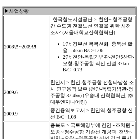
▶사업상황
한국철도시설공단 > '천안∼청주공항
간 수도권 전철노선 연결을 위한 사전
조사' (서울대학교산학협력단)
1안: 경부선 복복선화+충북선 활
2008년~2009년
용 56km B/C=1.06
2안: 천안-독립기념관-천안5산단-
오창-청주공항 직선 신설 37km
B/C=0.73
천안시 > 천안-청주공항 전철타당성 조
사 연구용역 발주 (천안-독립기념관-청
2009.6
주공항 37.4㎞) (우송대 산학협력단, ㈜
대우엔지니어링)
중간용역보고서 > 천안역-청주공항 신
2009.9
선 B/C=1.08
충북도 > 국토해양부에 천안∼조치원∼
오송∼청주공항 기존선 개량과, 천안∼
병천∼오창∼청주공항 신선 건설 동시