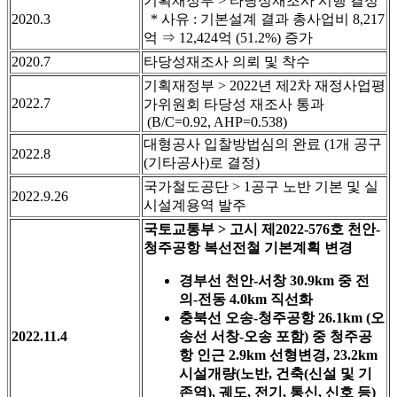
기획재정부 > 타당성재조사 시행 결정
2020.3
* 사유 : 기본설계 결과 총사업비 8,217
억 ⇒ 12,424억 (51.2%) 증가
2020.7
타당성재조사 의뢰 및 착수
기획재정부 > 2022년 제2차 재정사업평
2022.7
가위원회 타당성 재조사 통과
(B/C=0.92, AHP=0.538)
대형공사 입찰방법심의 완료 (1개 공구
2022.8
(기타공사)로 결정)
국가철도공단 > 1공구 노반 기본 및 실
2022.9.26
시설계용역 발주
국토교통부 > 고시 제2022-576호 천안-
청주공항 복선전철 기본계획 변경
경부선 천안-서창 30.9km 중 전
의-전동 4.0km 직선화
충북선 오송-청주공항 26.1km (오
2022.11.4
송선 서창-오송 포함) 중 청주공
항 인근 2.9km 선형변경, 23.2km
시설개량(노반, 건축(신설 및 기
존역), 궤도, 전기, 통신, 신호 등)