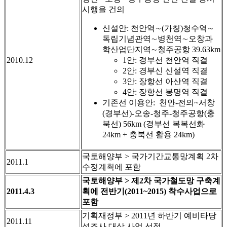
시행을 건의
신설안: 천안역∼(가칭)청수역∼
독립기념관역∼병천역∼오창과
학산업단지역∼청주공항 39.63km
2010.12
1안: 경부선 천안역 직결
2안: 경부신 신설역 직결
3안: 장항선 아산역 직결
4안: 장항선 봉명역 직결
기존선 이용안: 천안-전의~서창
(경부선)-오송-청주-청주공항(충
북선) 56km (경부선 복복선화
24km + 충북선 활용 24km)
국토해양부 > 국가기간교통망계획 2차
2011.1
수정계획에 포함
국토해양부 > 제2차 국가철도망 구축계
2011.4.3
획에 전반기(2011~2015) 착수사업으로
포함
기획재정부 > 2011년 하반기 예비타당
2011.11
성조사 대상 사업 선정