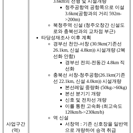
3.6km의 선형 및 시설개량
청주공항역 공항쪽으로 이설
3.6km(공항과의 거리 592m-
>200m)
북청주역 신설 (청주오창간 신설도
로와 충북선과의 교차점 부근)
타당성재조사 이후 계획
경부선 천안-서창 (30.9km(기존선
26.1km, 신설 4.8km)) 시설개량 (2복
선화 안함)
경부선 전의-전동간 4.8km 직
선화
충북선 서창-청주공항(26.1km(기존
선 22.1km, 신설 4.0km)) 시설개량
본선레일 중량화 (50kg->60kg)
본선 분기기 개량
신호 및 전차선 개량
이를 통한 고속화 (최고속도
120km/h->230km/h)
역 신설
사업구간
서창역 : 기존 신호장을 일반역
(역)
으로 개량하여 승객 취급