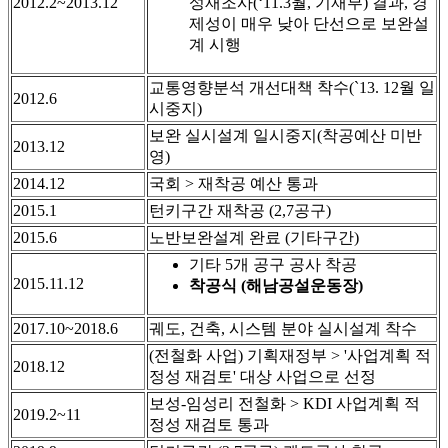
2012.2~2013.12
성재조사(‘11.3월, 기재부) 결과, 경
제성이 매우 낮아 단선으로 보완설
계 시행
교통영향분석 개선대책 착수(`13. 12월 일
2012.6
시중지)
보완 실시설계 일시중지(착공예산 미반
2013.12
영)
2014.12
국회 > 재착공 예산 통과
2015.1
턴키구간 재착공 (2,7공구)
2015.6
노반보완설계 완료 (기타구간)
기타 5개 공구 공사 착공
2015.11.12
착공식 (해남공설운동장)
2017.10~2018.6
궤도, 건축, 시스템 분야 실시설계 착수
(전철화 사업) 기획재정부 > '사업계획 적
2018.12
정성 재검토' 대상 사업으로 선정
보성-임성리 전철화 > KDI 사업계획 적
2019.2~11
정성 재검토 통과