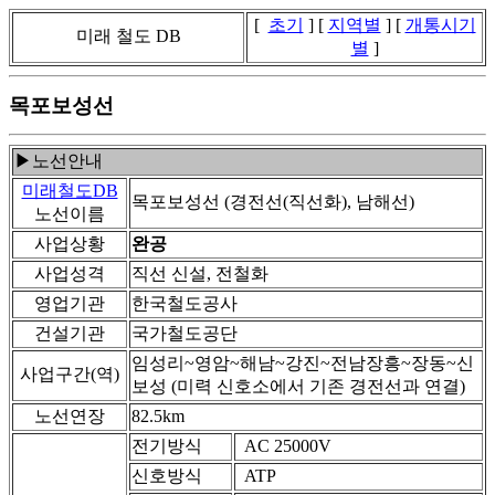
[
초기
] [
지역별
] [
개통시기
미래 철도 DB
별
]
목포보성선
▶노선안내
미래철도DB
목포보성선 (경전선(직선화), 남해선)
노선이름
사업상황
완공
사업성격
직선 신설, 전철화
영업기관
한국철도공사
건설기관
국가철도공단
임성리~영암~해남~강진~전남장흥~장동~신
사업구간(역)
보성 (미력 신호소에서 기존 경전선과 연결)
노선연장
82.5km
전기방식
AC 25000V
신호방식
ATP