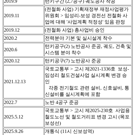
2019.9
턴키구간 (2,7공구) 궤도공사 착공
(전철화 사업) 기획재정부 재정사업평가
2019.11
위원회 > 임성리-보성 경전선 전철화 사
업에 대해 '사업계획 적정성' 있음 판정
2019.12
(전철화 사업) 총사업비 승인
2020.2
전력분야 기본 및 실시설계 착수
턴키공구(2) 노반공사 준공, 궤도, 건축 및
2020.6
시스템 분야 착수
2020.12
턴키공구(7) 노반공사 준공
국토교통부 > 고시 제2021-1336호 보성-
임성리 철도건설사업 실시계획 변경 승
2021.12.13
인
각종 전기철도 관련 설비, 신호설비, 통
신설비를 실시계획에 포함
2022.7
노반 4공구 준공
국토교통부 > 고시 제2025-230호 사업용
2025.5.12
철도노선 및 철도거리표 변경 고시 (목포
보성선)
2025.9.26
개통식 (11시 신보성역)