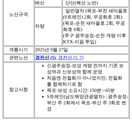
배선
단선(복선 노반)
일반열차 (목포-부전 새마을호
노선규격
(S트레인) 2회, 무궁화호 2회).
(목포-순천 새마을호 2회, 무궁
차량
화호 6회)
(추구 광주송정-순천 개량 이후
KTX-이음 투입)
개통시기
2025년 9월 27일
관련노선
경전선 (5)
,
경전선 (5, 7)
신광주송정-보성 개량 전까지 기존 보
성역과 신보성역 함께 운영
처음엔 전철화가 아니었지만, 전철화
를 함께하기로 함
참고사항
목포-보성 소요시간: 150분->65분
S트레인(남도해양관광열차) : 광주송정-
부산 주 2회에서 목포-부산 주 3회로 변
경