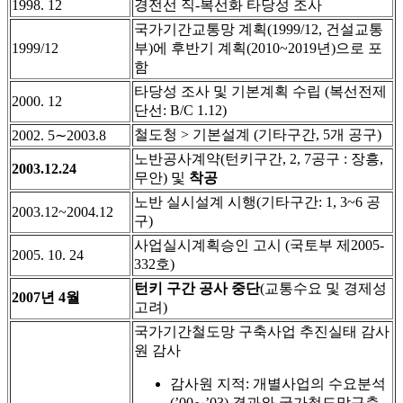
1998. 12
경전선 직-복선화 타당성 조사
국가기간교통망 계획(1999/12, 건설교통
1999/12
부)에 후반기 계획(2010~2019년)으로 포
함
타당성 조사 및 기본계획 수립 (복선전제
2000. 12
단선: B/C 1.12)
철도청 > 기본설계 (기타구간, 5개 공구)
2002. 5∼2003.8
노반공사계약(턴키구간, 2, 7공구 : 장흥,
2003.12.24
무안) 및
착공
노반 실시설계 시행(기타구간: 1, 3~6 공
2003.12~2004.12
구)
사업실시계획승인 고시 (국토부 제2005-
2005. 10. 24
332호)
턴키 구간 공사 중단
(교통수요 및 경제성
2007년 4월
고려)
국가기간철도망 구축사업 추진실태 감사
원 감사
감사원 지적: 개별사업의 수요분석
(’00∼’03) 결과와 국가철도망구축