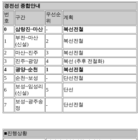
경전선 종합안내
번
우선순
구간
계획
호
위
0
삼랑진~마산
-
복선전철
부전~마산
복선전철
1
2
(신설)
2
마산~진주
3
복선전철
3
진주~광양
4
복선 (추후 전철화)
4
광양~순천
1
복선전철
5
순천~보성
-
단선전철
보성~임성리
단선
6
5
(신설)
보성~광주송
단선전철
7
-
정
■진행상황