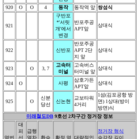
920
O
O
4
동작
동작역 앞
쌍섬식
구반포
*'서릿
반포주공
상대식
921
개'에서
APT앞
변경
반포주공
922
신반포
APT 2단
상대식
지 앞
고속터
고속버스
상대식
923
O
3, 7
미널
터미널 앞
삼호가든
사평
상대식
924
O
APT앞
1섬(김포공항 방
신분
교보타워
925
O
신논현
면) 1상대(방이
당선
4거리
방면)식
미래철도DB
9호선 2차구간 정거장 정보
대
피
급행
정거장 형식
역번
선
열차
환승
확정 역
대략적인
승강장 길이