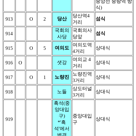
중앙선 중랑역 방
식)
당산역4
당산
섬식
913
O
2
거리
국회의
국회의사
섬식
914
사당
당앞
여의도역
여의도
상대식
915
O
5
4거리
여의교 4
샛강
상대식
916
O
거리
노량진역
노량진
상대식
917
O
1
3거리
상도터널
노들
상대식
918
3거리
흑석(중
앙대입
구)
중앙대입
상대식
919
*'흑
구
석'에서
변경