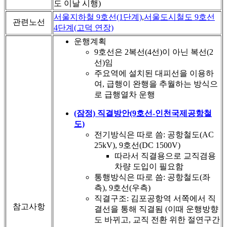
도 이날 시행)
서울지하철 9호선(1단계)
,
서울도시철도 9호선
관련노선
4단계(고덕 연장)
운행계획
9호선은 2복선(4선)이 아닌 복선(2
선)임
주요역에 설치된 대피선을 이용하
여, 급행이 완행을 추월하는 방식으
로 급행열차 운행
(잠정) 직결방안(9호선-인천국제공항철
도)
전기방식은 따로 씀: 공항철도(AC
25kV), 9호선(DC 1500V)
따라서 직결용으로 교직겸용
차량 도입이 필요함
통행방식은 따로 씀: 공항철도(좌
측), 9호선(우측)
직결구조: 김포공항역 서쪽에서 직
참고사항
결선을 통해 직결됨 (이때 운행방향
도 바뀌고, 교직 전환 위한 절연구간