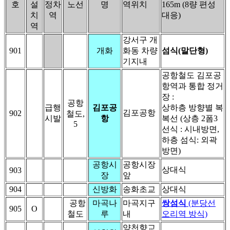
호
설
정차
노선
명
역위치
165m (8량 편성
치
역
대응)
역
강서구 개
901
개화
화동 차량
섬식(말단형)
기지내
공항철도 김포공
항역과 통합 정거
장 :
공항
급행
김포공
상하층 방향별 복
김포공항
902
철도,
시발
항
복선 (상층 2폼3
5
선식 : 시내방면,
하층 섬식: 외곽
방면)
공항시
공항시장
상대식
903
장
앞
904
신방화
송화초교
상대식
공항
마곡나
마곡지구
쌍섬식
(분당선
905
O
철도
루
내
오리역 방식)
양천향교