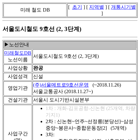
[
초기
] [
지역별
] [
개통시기별
미래 철도 DB
]
서울도시철도 9호선 (2, 3단계)
▶노선안내
미래철도DB
서울도시철도 9호선 (2, 3단계)
노선이름
사업상황
완공
사업성격
신설
(주)서울메트로9호선운영
(~2018.11.26)
영업기관
서울교통공사 (2018.11.27~)
건설기관
서울시 도시기반시설본부
1차 : 개화-김포공항-신논현 (25개역, 차량
기지1)
2차 : 신논현~언주~선정릉[분당선]~삼성
중앙~봉은사~종합운동장[2] (5개역)
사업구간
3차: