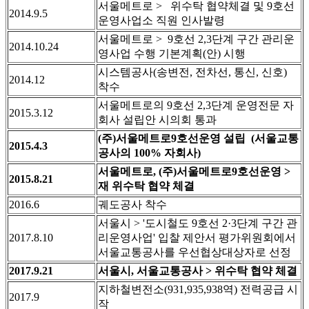
서울메트로 > 위수탁 협약체결 및 9호선
2014.9.5
운영사업소 직원 인사발령
서울메트로 > 9호선 2,3단계 구간 관리운
2014.10.24
영사업 수행 기본계획(안) 시행
시스템공사(송변전, 전차선, 통신, 신호)
2014.12
착수
서울메트로의 9호선 2,3단계 운영전문 자
2015.3.12
회사 설립안 시의회 통과
(주)서울메트로9호선운영 설립 (서울교통
2015.4.3
공사의 100% 자회사)
서울메트로, (주)서울메트로9호선운영 >
2015.8.21
재 위수탁 협약 체결
2016.6
궤도공사 착수
서울시 > '도시철도 9호선 2·3단계 구간 관
2017.8.10
리운영사업' 입찰 제안서 평가위원회에서
서울교통공사를 우선협상대상자로 선정
2017.9.21
서울시, 서울교통공사 > 위수탁 협약 체결
지하철변전소(931,935,938역) 전력공급 시
2017.9
작