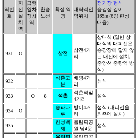
피
급행
정거장 형식
역번
선
열차
환승
확정 역
대략적인
승강장 길이
호
설
정차
노선
명
역위치
165m (8량 편성
치
역
대응)
역
상대식 (일반 상
대식의 대피선은
삼전4거
승강장에 닿지 않
삼전
931
O
리
는 내선에 설치,
중앙선 중랑역 방
식)
석촌고
배명4거
섬식
932
분
리
석촌역앞
석촌
섬식
933
O
8
4거리
송파나
방이4거
섬식 (대피선을
934
O
루
리
외측에 설치)
한성백
올림픽공
섬식
935
제
원 남4문
올림픽
올림픽공