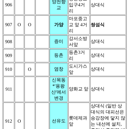
양천향
906
입구4거
상대식
교
리
마포중고
907
O
O
가양
교 앞 4거
쌍섬식
리
강서소방
증미
상대식
908
서앞
등촌3거
등촌
상대식
909
리
도시가스
염창
상대식
910
O
앞
신목동
*'용왕
양화교 앞
상대식
911
산'에서
변경
상대식 (일반 상
대식의 대피선은
롯데제과
승강장에 닿지 않
선유도
912
O
앞
는 내선에 설치,