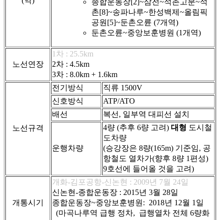
(역)
종합운동장[2]~삼전~석촌고분~석
촌[8]~송파나루~한성백제~올림픽
공원[5]~둔촌오륜 (7개역)
둔촌오륜~중앙보훈병원 (1개역)
1차 : 25.5km
노선연장
2차 : 4.5km
3차 : 8.0km + 1.6km
전기방식
직류 1500V
신호방식
ATP/ATO
배선
복선, 일부역 대피선 설치
4량 (추후 6량 고려)
대형
도시철
노선규격
도차량
운행차량
(승강장은 8량(165m) 기준임, 공
항철도 열차가(향후 8량 1편성)
9호선에 들어올 것을 고려)
개화-김포공항-신논현 : 2009년 7월 24일
신논현-종합운동장 : 2015년 3월 28일
개통시기
종합운동장~중앙보훈병원: 2018년 12월 1일
(마곡나루역 급행 정차, 급행열차 전체 6량화