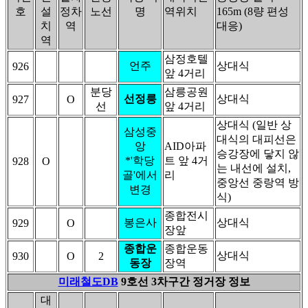
호
설
정차
노선
명
역위치
165m (8량 편성
치
역
대응)
역
삼정호텔
언주
상대식
926
앞 4거리
분당
삼릉공원
선정릉
상대식
927
O
선
앞 4거리
상대식 (일반 상
삼성중
대식의 대피선은
앙
AID아파
승강장에 닿지 않
*'학당
트 앞 4거
928
O
는 내선에 설치,
골'에서
리
중앙선 중랑역 방
변경
식)
종합전시
봉은사
상대식
929
O
장앞
종합운
종합운동
상대식
930
O
2
동장
장역
미래철도DB
9호선 3차구간 정거장 정보
대