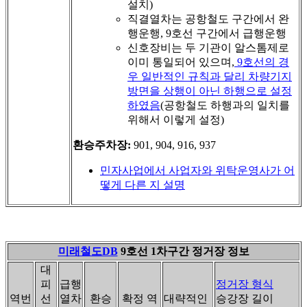
설치)
직결열차는 공항철도 구간에서 완
행운행, 9호선 구간에서 급행운행
신호장비는 두 기관이 알스톰제로
이미 통일되어 있으며,
9호선의 경
우 일반적인 규칙과 달리 차량기지
방면을 상행이 아닌 하행으로 설정
하였음
(공항철도 하행과의 일치를
위해서 이렇게 설정)
환승주차장:
901, 904, 916, 937
민자사업에서 사업자와 위탁운영사가 어
떻게 다른 지 설명
미래철도DB
9호선 1차구간 정거장 정보
대
피
급행
정거장 형식
역번
선
열차
환승
확정 역
대략적인
승강장 길이