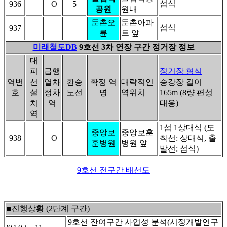
섬식
936
O
5
공원
원내
둔촌오
둔촌아파
섬식
937
륜
트 앞
미래철도DB
9호선 3차 연장 구간 정거장 정보
대
피
급행
정거장 형식
역번
선
열차
환승
확정 역
대략적인
승강장 길이
호
설
정차
노선
명
역위치
165m (8량 편성
치
역
대응)
역
1섬 1상대식 (도
중앙보
중앙보훈
938
O
착선: 상대식, 출
훈병원
병원 앞
발선: 섬식)
9호선 전구간 배선도
■진행상황 (2단계 구간)
9호선 잔여구간 사업성 분석(시정개발연구