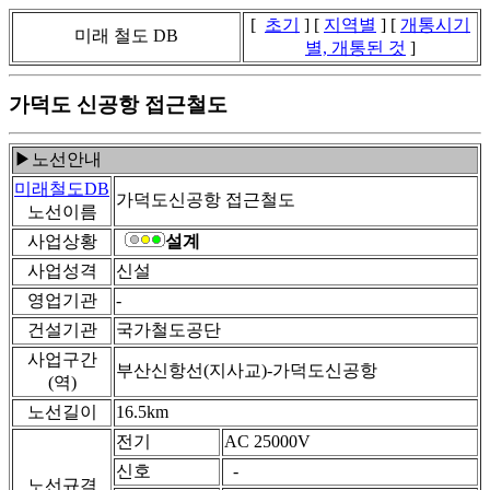
[
초기
] [
지역별
] [
개통시기
미래 철도 DB
별, 개통된 것
]
가덕도 신공항 접근철도
▶노선안내
미래철도DB
가덕도신공항 접근철도
노선이름
사업상황
설계
사업성격
신설
영업기관
-
건설기관
국가철도공단
사업구간
부산신항선(지사교)-가덕도신공항
(역)
노선길이
16.5km
전기
AC 25000V
신호
-
노선규격