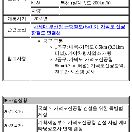
배선
복선 (설계속도 200km/h)
차량
개통시기
2031년
차세대 부산형 급행철도(BuTX)
,
가덕도 신공
관련노선
항철도 연결선
공구 구분
1공구: 내륙-가덕도 8.5km (8.31km
터널), 가야차량사업소 개량
참고사항
2공구: 가덕도-가덕도신공항
8km(6.3km 터널), 가덕도신공항역,
전구간 시스템 공사
▶사업상황
국회 > 가덕도신공항 건설을 위한 특별법
2021.3.16
제정
기획재정부 > 가덕도신공항 건설 사업 예비
2022.4.29
타당성조사 면제 결정