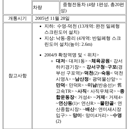
중형전동차 (4량 1편성, 총20편
차량
성)
개통시기
2005년 11월 28일
지하: 수영-덕천 (13개역: 완전 밀폐형
스크린도어 설치)
지상: 낙동-중리 (4개역: 반밀폐형 스크
린도어 설치(높이: 2.6m)
2004/9 확정역명 및 < 위치>
대저
< 대저1동> ~
체육공원
< 강서
하키경기장> ~
강서구청
~
구포
(경
부선 구포역)~
덕천
(2)~
숙등
< 덕천
참고사항
시영A> ~
남산정
< 광덕물산앞> ~
만덕
< 만덕R> ~
미남
(반송선)< 舊
고속TR> ~
사직
< 사직우체국> ~
종
합운동장
< 거성4> ~
거제
< 거제4>
~
연산동
(1)< 연산R> ~
물만골
< 연
산종합시장> ~
배산
< 연미새시장
입구> ~
망미
< 망미4거리> ~
수영
(2)