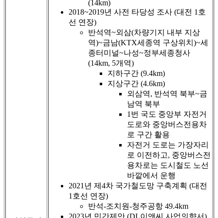
(14km)
2018~2019년 사전 타당성 조사 (대전 1호
선 연장)
반석역~외삼(차량기지 내부 지상
역)~금남(KTX세종역 구상위치)~세
종터미널~나성~정부세종청사
(14km, 5개역)
지하구간 (9.4km)
지상구간 (4.6km)
외삼역, 반석역 북부~금
남역 북부
1번 국도 중앙부 자전거
도로와 중앙버스전용차
로 구간 활용
자전거 도로는 가장자리
로 이전하고, 중앙버스전
용차로는 도시철도 노선
바깥에서 운행
2021년 제4차 국가철도망 구축계획 (대전
1호선 연장)
반석-조치원-청주공항 49.4km
2023년 민간제안 (DL이앤씨 사업의향서)