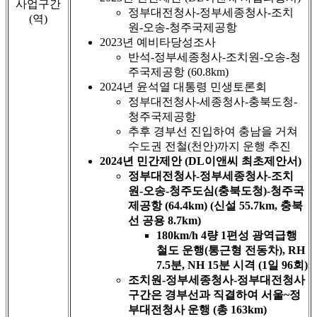
사업구간
정부대전청사-정부세종청사-조치
(역)
원-오송-청주국제공항
2023년 예비타당성조사
반석-정부세종청사-조치원-오송-청
주국제공항 (60.8km)
2024년 윤석열 대통령 민생토론회
정부대전청사-세종청사-충북도청-
청주국제공항
추후 경부선 진입하여 충남을 거쳐
수도권 전철(천안)까지 운행 추진
2024년 민간제안 (DL이앤씨 최초제안서)
정부대전청사-정부세종청사-조치
원-오송-청주도심(충북도청)-청주국
제공항 (64.4km) (신설 55.7km, 충북
선 공용 8.7km)
180km/h 4량 1편성 광역급행
철도 운행(통근형 전동차), RH
7.5분, NH 15분 시격 (1일 96회)
조치원-정부세종청사-정부대전청사
구간은 경부선과 직결하여 서울~정
부대전청사 운행 (총 163km)