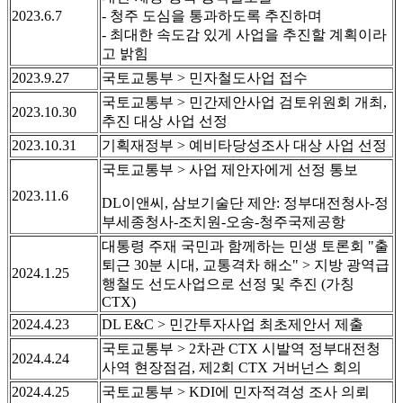
2023.6.7
- 청주 도심을 통과하도록 추진하며
- 최대한 속도감 있게 사업을 추진할 계획이라
고 밝힘
2023.9.27
국토교통부 > 민자철도사업 접수
국토교통부 > 민간제안사업 검토위원회 개최,
2023.10.30
추진 대상 사업 선정
2023.10.31
기획재정부 > 예비타당성조사 대상 사업 선정
국토교통부 > 사업 제안자에게 선정 통보
2023.11.6
DL이앤씨, 삼보기술단 제안: 정부대전청사-정
부세종청사-조치원-오송-청주국제공항
대통령 주재 국민과 함께하는 민생 토론회 "출
퇴근 30분 시대, 교통격차 해소" > 지방 광역급
2024.1.25
행철도 선도사업으로 선정 및 추진 (가칭
CTX)
2024.4.23
DL E&C > 민간투자사업 최초제안서 제출
국토교통부 > 2차관 CTX 시발역 정부대전청
2024.4.24
사역 현장점검, 제2회 CTX 거버넌스 회의
2024.4.25
국토교통부 > KDI에 민자적격성 조사 의뢰