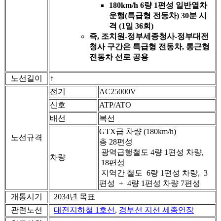
180km/h
6량 1편성 일반열차
운행(특급형 전동차) 30분 시
격 (1일 36회)
즉, 조치원-정부세종청사-정부대전
청사 구간은 특급형 전동차, 통근형
전동차 선로 공용
노선길이
↑
전기
AC25000V
신호
ATP/ATO
배선
복선
GTX급 차량 (180km/h)
노선규격
총 28편성
광역급행철도 4량 1편성 차량,
차량
18편성
지역간 철도 6량 1편성 차량, 3
편성 + 4량 1편성 차량 7편성
개통시기
2034년 목표
관련노선
대전지하철 1호선
,
경부선 지선 세종연장