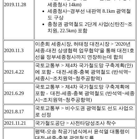
2019.11.28
세종청사 14km)
세종청사~경부선 내판역 8.1km 광역철
도 구상
충청권 광역철도 2단계 사업(신탄진~조
치원, 22.5km) 포함
이춘희 세종시장, 허태정 대전시장 > '2020년
2020.11.3
세종-대전 상생협력 업무협약'을 통해 대전1호
선을 정부세종청사까지 연장하는데 합의
국토교통부 > 제4차 국가철도망 구축계획(안)
2021.4.22
에 포함 - 대전-세종-충북 광역철도 (반석역~
세종시~조치원역~청주공항역)
국토교통부 > 제4차 국가철도망 구축계획에
2021.6.29
포함 - 대전-세종-충북 광역철도 (반석역~세종
시~조치원역~청주공항역)
국토교통부 > 비수도권 광역철도 선도 사업으
2021.8.17
로 선정
2021.11.21
국가철도공단 > 사전타당성조사 착수
평택-오송 착공기념식에서 윤석열 대통령이
대전-세종-충북 광역철도를