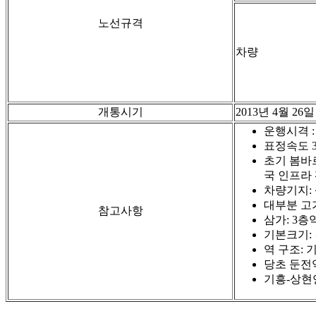
노선규격
차량
개통시기
2013년 4월 26일
운행시격 : 
표정속도 3
초기 봄바르
국 인프라 
차량기지:
대부분 고
참고사항
삼가: 3층
기본크기: 길
역 구조:
당초 둔전
기흥-상현연