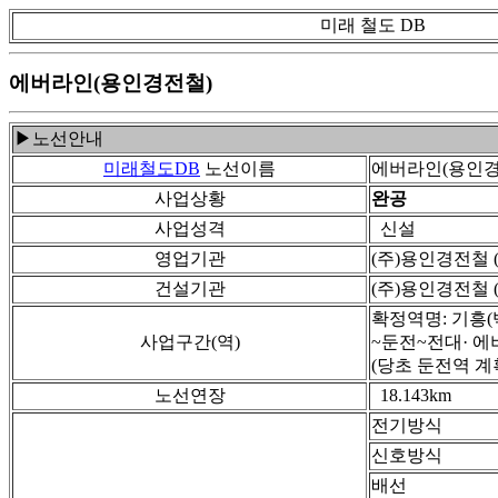
미래 철도 DB
에버라인(용인경전철)
▶노선안내
미래철도DB
노선이름
에버라인(용인경
사업상황
완공
사업성격
신설
영업기관
(주)용인경전철
건설기관
(주)용인경전철
확정역명: 기흥
사업구간(역)
~둔전~전대· 에
(당초 둔전역 계
노선연장
18.143km
전기방식
신호방식
배선