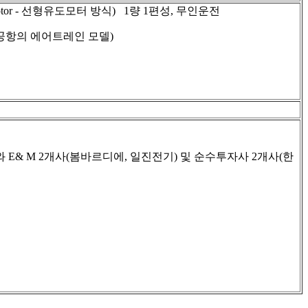
on Motor - 선형유도모터 방식) 1량 1편성, 무인운전
K공항의 에어트레인 모델)
 E& M 2개사(봄바르디에, 일진전기) 및 순수투자사 2개사(한