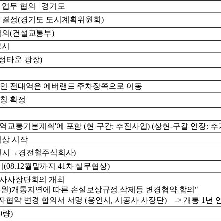
 업무 협의 경기도
 결정(경기도 도시계획위원회)
의(건설교통부)
고시
정타운 광장)
역인 전대역은 에버랜드 주차장쪽으로 이동
칭 확정
교통기본계획'에 포함 (현 구간: 추진사업) (상현-구갈 연장: 
협상 시작
인시→경전철주식회사)
08.12월말까지 41차 실무협상)
공사사장단회의 개최
원)개통지연에 따른 손실보상규정 삭제등 변경협약 합의"
협약 변경 합의서 서명 (용인시, 시공사 사장단) -> 개통 1년 
0량)