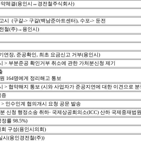
특약체결(용인시↔경전철주식회사)
고시 (구갈-> 구갈(백남준아트센터), 수포-> 둔전
전철(주)→용인시)
연장, 준공확인, 최초 요금신고 거부(용인시)
시 > 부분준공 확인거부 취소에 관한 가처분신청 제기
출
원 164명에게 정리해고 통보
시 > 협약해지 통보 (시와 사업자가 준공지연에 대한 이견으로 분
검증
> 인수인계 협의개시 요청 공문 발송
분 신청 행정소송 취하· 국제상공회의소(ICC) 산하 국제중재법원
률 98.5%)
회 구성(용인시의회)
실시(용인경전철(주))