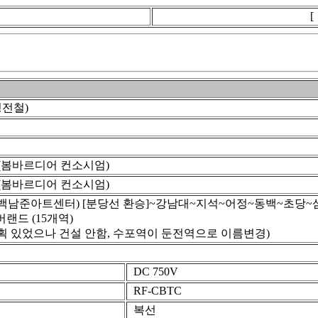
전철)
 (봄바르디어 컨소시엄)
 (봄바르디어 컨소시엄)
(백남준아트센터) [분당선 환승]~강남대~지석~어정~동백~초당
버랜드 (15개역)
획 있었으나 건설 안함, 수포역이 둔전역으로 이름변경)
DC 750V
RF-CBTC
복선