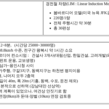
경전철 차량(LIM : Linear Inducti
봄바르디어 모델(미국 뉴욕 JF
226명/1량
전체 주행시간 약 30분
총 30편성
2~8분, (시간당 25000~30000명)
8.8km/h 수준, 전구간 왕복시 약 1시간 소요
디어 컨소시엄 : 건설사 3개사(대림산업, 한일건설, 고려개발)와
펀트 운용, 교보생명)
 삼가~용인시청 사이
가주행, 구갈3지구, 동백지구는 하천변 평지이용
역, 나머지 모두 2층역
이 40m, 폭 20m (기흥, 동백, 수포, 둔전 제외)
 기본적으로 선하역 (강남대만 선상역)
역 계획이 있었으나, 여건상 안짓기로 함
장(8km)과 둔대-양벌 (10km) 연장 검토중