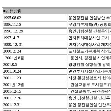
■진행상황
1995.08.02
용인경전철 건설방안 추
1996.11.16
운영기본계획(안) 공청회
1996. 12. 29
용인경량전철 건설운영기
1997. 4. 7
민자유치대상사업 고시
1999. 12. 31
민자유치대상사업 재지정
2000. 2. 24
도시철도기본계획 심의
2001년 8월
용인시, 경전철 사업계
2001.9.5
경량전철 실행플랜 용역
2001.10.24
민간투자시설사업기본계획
2001.11.29
사전 환경성검토서 협의
2001년 12월
건설교통부 도시철도위
2001/12/15
건설교통부, 용인경량전
2001.12.26
용인 경전철건설 민간투
2001.12.31
용인 경전철건설 민간투