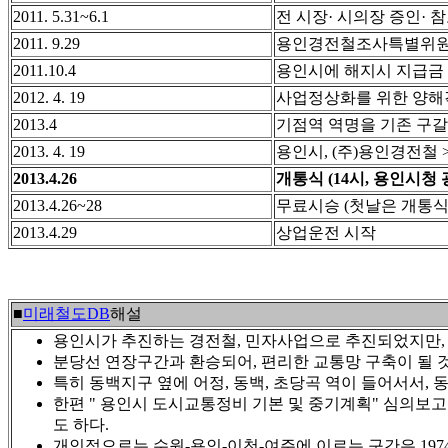
2011. 5.31~6.1
전 시장· 시의장 증인·
2011. 9.29
용인경전철조사특별위원
2011.10.4
용인시에 해지시 지급금 
2012. 4. 19
사업정상화를 위한 양해
2013.4
기점역 역명을 기존 구
2013. 4. 19
용인시, (주)용인경전철 
2013.4.26
개통식 (14시, 용인시청 
2013.4.26~28
무료시승 (첫날은 개통식
2013.4.29
상업운전 시작
■
미래철도DB
해설
용인시가 추진하는 경전철, 민자사업으로 추진되었지만, 
분당선 연장구간과 환승되어, 편리한 교통망 구축이 될 
특히 동백지구 옆에 어정, 동백, 초당곡 역이 들어서서,
한편 " 용인시 도시교통정비 기본 및 중기계획" 심의보고회
도 하다.
개인적으로는 수원-용인-이천-여주에 이르는 구간은 19