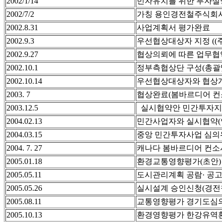
2002/1/14
민자유치를 위한 투자설
2002/7/2
가칭 용인경전철주식회사
2002.8.31
사업계획서 평가완료
2002.9.3
우선협상대상자 지정 ((
2002.9.27
협상의뢰에 따른 업무협
2002.10.1
정부측협상단 구성(총괄
2002.10.14
우선협상대상자와 협상
2003. 7
협상완료(봄바르디어 컨
2003.12.5
실시협약안 민간투자지원
2004.02.13
민간사업자와 실시협약(안
2004.03.15
중앙 민간투자사업 심의
2004. 7. 27
캐나다 봄바르디어 컨소
2005.01.18
환경교통영향평가(초안)
2005.05.11
도시관리계획 공람· 공
2005.05.26
실시설계 승인신청(경전
2005.08.11
교통영향평가 경기도심
2005.10.13
환경영향평가 한강유역환