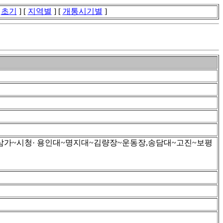
[
초기
] [
지역별
] [
개통시기별
]
~삼가~시청· 용인대~명지대~김량장~운동장,송담대~고진~보평