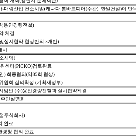
명회 개최(용인시 문예회관)
-대림산업 컨소시엄(캐나다 봄바르디어(주관), 한일건설)이 단
주)용인경량전철)
약 체결
및실시협약 협상반외 3개반)
개시
소시엄)
센터(PICKO)검토완료
) 최종협의(약85회 협상)
위원회 심의확정 (기획재정부)
시엄인 (주)용인경량전철과 실시협약체결
 주민설명회
고
철주식회사)
의 완료
경청 협의 완료